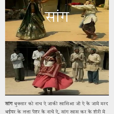
सांग
सांग
बुक्सार को नाच ऐ जाकी खासिआ जौ ऐ कै जामै मरद
बईयर के लत्ता पैहर कै नाचै ऐ, सांग खास कर कै होरी मै