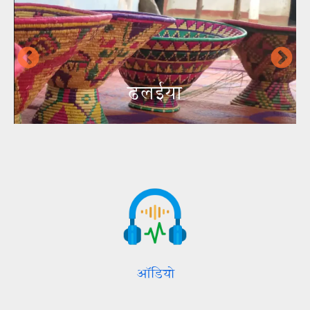
ढलईया
ऑडियो