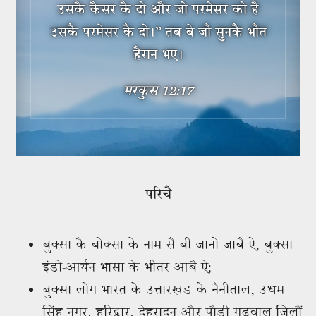
उसकै कैसर कै दो और जो परमेसर को है
उसकै परमेसर कै दो।” तब बे जौ सुनकै भौत
हैरान भए।
मरकुस 12:17
परिचै
बुक्सा कै बोक्सा के नाम सै बी जानो जाबै ऐ, बुक्सा
इंडो-आर्यन भासा के भीतर आबै ऐ;
बुक्सा लोग भारत के उत्तारखंड के नैनीताल, उधम
सिंह नगर, हरिद्वार, देहरादून और पौड़ी गढ़वाल जिलौं