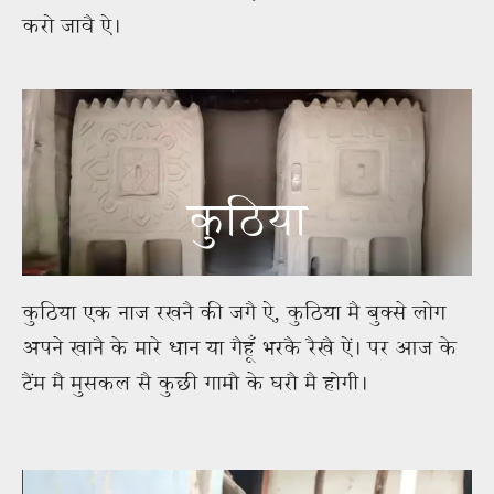
करो जावै ऐ।
कुठिया
कुठिया एक नाज रखनै की जगै ऐ, कुठिया मै बुक्से लोग
अपने खानै के मारे धान या गैहूँ भरकै रैखै ऐं। पर आज के
टैंम मै मुसकल सै कुछी गामौ के घरौ मै होगी।